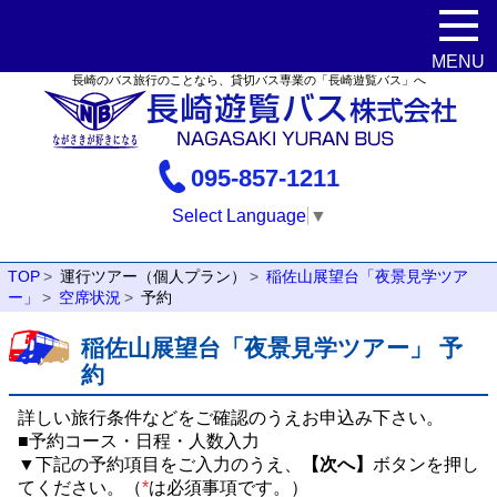
長崎のバス旅行のことなら、貸切バス専業の「長崎遊覧バス」へ
095-857-1211
Select Language
▼
TOP
運行ツアー（個人プラン）
稲佐山展望台「夜景見学ツア
ー」
空席状況
予約
稲佐山展望台「夜景見学ツアー」 予
約
詳しい旅行条件などをご確認のうえお申込み下さい。
■予約コース・日程・人数入力
▼下記の予約項目をご入力のうえ、
【次へ】
ボタンを押し
てください。（
*
は必須事項です。）