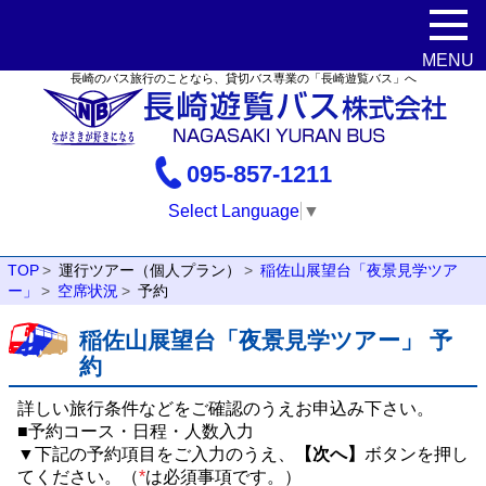
長崎のバス旅行のことなら、貸切バス専業の「長崎遊覧バス」へ
095-857-1211
Select Language
▼
TOP
運行ツアー（個人プラン）
稲佐山展望台「夜景見学ツア
ー」
空席状況
予約
稲佐山展望台「夜景見学ツアー」 予
約
詳しい旅行条件などをご確認のうえお申込み下さい。
■予約コース・日程・人数入力
▼下記の予約項目をご入力のうえ、
【次へ】
ボタンを押し
てください。（
*
は必須事項です。）