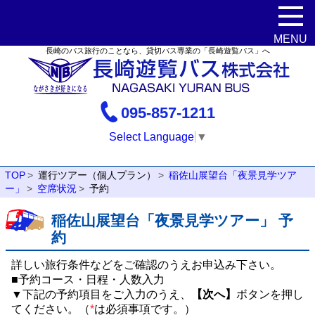
長崎のバス旅行のことなら、貸切バス専業の「長崎遊覧バス」へ
095-857-1211
Select Language
▼
TOP
運行ツアー（個人プラン）
稲佐山展望台「夜景見学ツア
ー」
空席状況
予約
稲佐山展望台「夜景見学ツアー」 予
約
詳しい旅行条件などをご確認のうえお申込み下さい。
■予約コース・日程・人数入力
▼下記の予約項目をご入力のうえ、
【次へ】
ボタンを押し
てください。（
*
は必須事項です。）