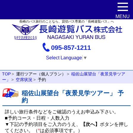
長崎のバス旅行のことなら、貸切バス専業の「長崎遊覧バス」へ
095-857-1211
Select Language
▼
TOP
運行ツアー（個人プラン）
稲佐山展望台「夜景見学ツア
ー」
空席状況
予約
稲佐山展望台「夜景見学ツアー」 予
約
詳しい旅行条件などをご確認のうえお申込み下さい。
■予約コース・日程・人数入力
▼下記の予約項目をご入力のうえ、
【次へ】
ボタンを押し
てください。（
*
は必須事項です。）