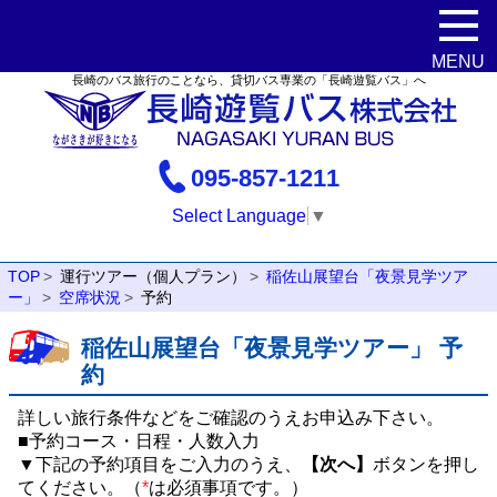
長崎のバス旅行のことなら、貸切バス専業の「長崎遊覧バス」へ
095-857-1211
Select Language
▼
TOP
運行ツアー（個人プラン）
稲佐山展望台「夜景見学ツア
ー」
空席状況
予約
稲佐山展望台「夜景見学ツアー」 予
約
詳しい旅行条件などをご確認のうえお申込み下さい。
■予約コース・日程・人数入力
▼下記の予約項目をご入力のうえ、
【次へ】
ボタンを押し
てください。（
*
は必須事項です。）