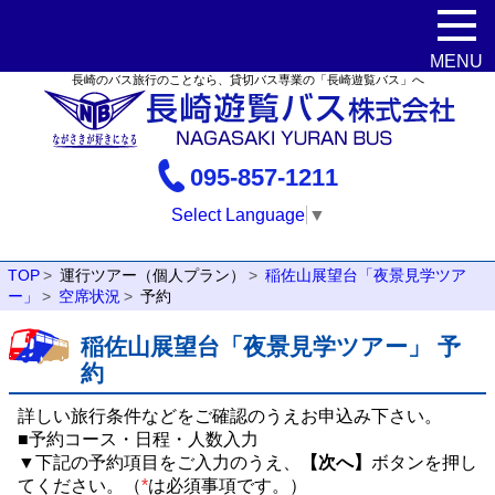
長崎のバス旅行のことなら、貸切バス専業の「長崎遊覧バス」へ
095-857-1211
Select Language
▼
TOP
運行ツアー（個人プラン）
稲佐山展望台「夜景見学ツア
ー」
空席状況
予約
稲佐山展望台「夜景見学ツアー」 予
約
詳しい旅行条件などをご確認のうえお申込み下さい。
■予約コース・日程・人数入力
▼下記の予約項目をご入力のうえ、
【次へ】
ボタンを押し
てください。（
*
は必須事項です。）