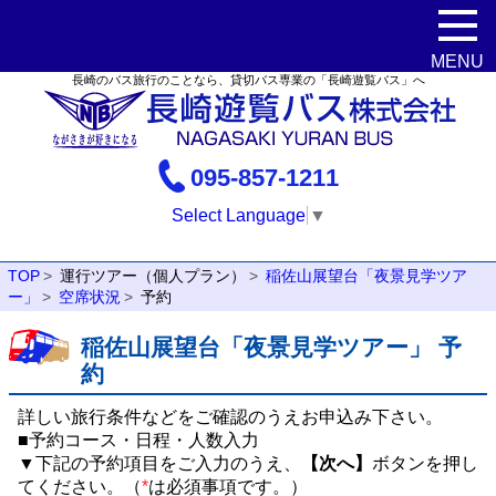
長崎のバス旅行のことなら、貸切バス専業の「長崎遊覧バス」へ
095-857-1211
Select Language
▼
TOP
運行ツアー（個人プラン）
稲佐山展望台「夜景見学ツア
ー」
空席状況
予約
稲佐山展望台「夜景見学ツアー」 予
約
詳しい旅行条件などをご確認のうえお申込み下さい。
■予約コース・日程・人数入力
▼下記の予約項目をご入力のうえ、
【次へ】
ボタンを押し
てください。（
*
は必須事項です。）