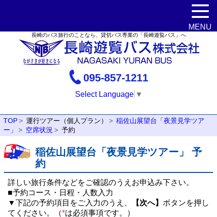
長崎のバス旅行のことなら、貸切バス専業の「長崎遊覧バス」へ
095-857-1211
Select Language
▼
TOP
運行ツアー（個人プラン）
稲佐山展望台「夜景見学ツア
ー」
空席状況
予約
稲佐山展望台「夜景見学ツアー」 予
約
詳しい旅行条件などをご確認のうえお申込み下さい。
■予約コース・日程・人数入力
▼下記の予約項目をご入力のうえ、
【次へ】
ボタンを押し
てください。（
*
は必須事項です。）