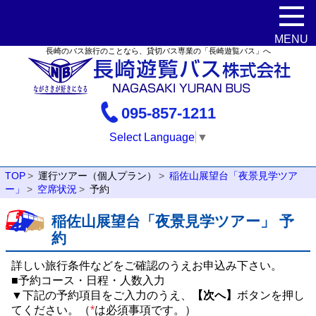
長崎のバス旅行のことなら、貸切バス専業の「長崎遊覧バス」へ
095-857-1211
Select Language
▼
TOP
運行ツアー（個人プラン）
稲佐山展望台「夜景見学ツア
ー」
空席状況
予約
稲佐山展望台「夜景見学ツアー」 予
約
詳しい旅行条件などをご確認のうえお申込み下さい。
■予約コース・日程・人数入力
▼下記の予約項目をご入力のうえ、
【次へ】
ボタンを押し
てください。（
*
は必須事項です。）