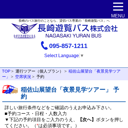
長崎のバス旅行のことなら、貸切バス専業の「長崎遊覧バス」へ
095-857-1211
Select Language
▼
TOP
運行ツアー（個人プラン）
稲佐山展望台「夜景見学ツア
ー」
空席状況
予約
稲佐山展望台「夜景見学ツアー」 予
約
詳しい旅行条件などをご確認のうえお申込み下さい。
■予約コース・日程・人数入力
▼下記の予約項目をご入力のうえ、
【次へ】
ボタンを押し
てください。（
*
は必須事項です。）