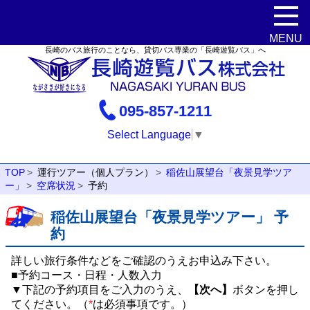
長崎のバス旅行のことなら、貸切バス専業の「長崎遊覧バス」へ
095-857-1211
Select Language
▼
TOP
運行ツアー（個人プラン）
稲佐山展望台「夜景見学ツア
ー」
空席状況
予約
稲佐山展望台「夜景見学ツアー」 予
約
詳しい旅行条件などをご確認のうえお申込み下さい。
■予約コース・日程・人数入力
▼下記の予約項目をご入力のうえ、
【次へ】
ボタンを押し
てください。（
*
は必須事項です。）