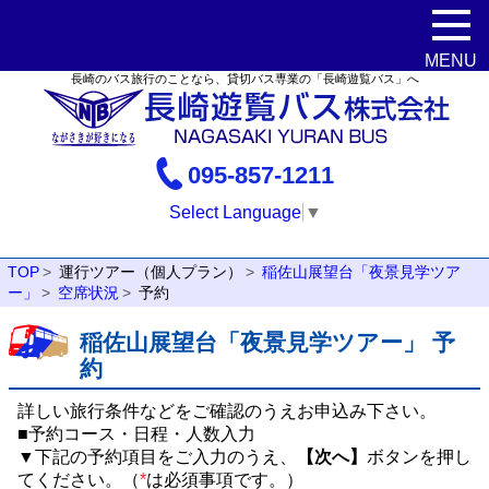
長崎のバス旅行のことなら、貸切バス専業の「長崎遊覧バス」へ
095-857-1211
Select Language
▼
TOP
運行ツアー（個人プラン）
稲佐山展望台「夜景見学ツア
ー」
空席状況
予約
稲佐山展望台「夜景見学ツアー」 予
約
詳しい旅行条件などをご確認のうえお申込み下さい。
■予約コース・日程・人数入力
▼下記の予約項目をご入力のうえ、
【次へ】
ボタンを押し
てください。（
*
は必須事項です。）