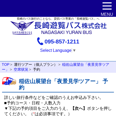
長崎のバス旅行のことなら、貸切バス専業の「長崎遊覧バス」へ
095-857-1211
Select Language
▼
TOP
運行ツアー（個人プラン）
稲佐山展望台「夜景見学ツア
ー」
空席状況
予約
稲佐山展望台「夜景見学ツアー」 予
約
詳しい旅行条件などをご確認のうえお申込み下さい。
■予約コース・日程・人数入力
▼下記の予約項目をご入力のうえ、
【次へ】
ボタンを押し
てください。（
*
は必須事項です。）