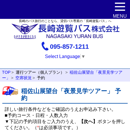
長崎のバス旅行のことなら、貸切バス専業の「長崎遊覧バス」へ
095-857-1211
Select Language
▼
TOP
運行ツアー（個人プラン）
稲佐山展望台「夜景見学ツア
ー」
空席状況
予約
稲佐山展望台「夜景見学ツアー」 予
約
詳しい旅行条件などをご確認のうえお申込み下さい。
■予約コース・日程・人数入力
▼下記の予約項目をご入力のうえ、
【次へ】
ボタンを押し
てください。（
*
は必須事項です。）