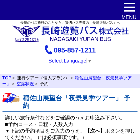
長崎のバス旅行のことなら、貸切バス専業の「長崎遊覧バス」へ
095-857-1211
Select Language
▼
TOP
運行ツアー（個人プラン）
稲佐山展望台「夜景見学ツア
ー」
空席状況
予約
稲佐山展望台「夜景見学ツアー」 予
約
詳しい旅行条件などをご確認のうえお申込み下さい。
■予約コース・日程・人数入力
▼下記の予約項目をご入力のうえ、
【次へ】
ボタンを押し
てください。（
*
は必須事項です。）