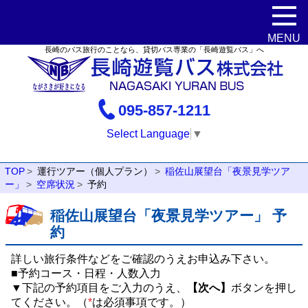
長崎のバス旅行のことなら、貸切バス専業の「長崎遊覧バス」へ
095-857-1211
Select Language
▼
TOP
運行ツアー（個人プラン）
稲佐山展望台「夜景見学ツア
ー」
空席状況
予約
稲佐山展望台「夜景見学ツアー」 予
約
詳しい旅行条件などをご確認のうえお申込み下さい。
■予約コース・日程・人数入力
▼下記の予約項目をご入力のうえ、
【次へ】
ボタンを押し
てください。（
*
は必須事項です。）