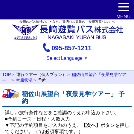
長崎のバス旅行のことなら、貸切バス専業の「長崎遊覧バス」へ
095-857-1211
Select Language
▼
TOP
運行ツアー（個人プラン）
稲佐山展望台「夜景見学ツア
ー」
空席状況
予約
稲佐山展望台「夜景見学ツアー」 予
約
詳しい旅行条件などをご確認のうえお申込み下さい。
■予約コース・日程・人数入力
▼下記の予約項目をご入力のうえ、
【次へ】
ボタンを押し
てください。（
*
は必須事項です。）